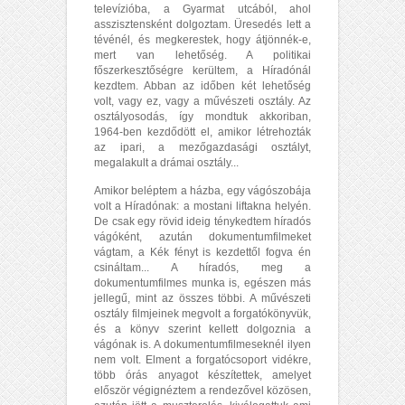
televízióba, a Gyarmat utcából, ahol
asszisztensként dolgoztam. Üresedés lett a
tévénél, és megkerestek, hogy átjönnék-e,
mert van lehetőség. A politikai
főszerkesztőségre kerültem, a Híradónál
kezdtem. Abban az időben két lehetőség
volt, vagy ez, vagy a művészeti osztály. Az
osztályosodás, így mondtuk akkoriban,
1964-ben kezdődött el, amikor létrehozták
az ipari, a mezőgazdasági osztályt,
megalakult a drámai osztály...
Amikor beléptem a házba, egy vágószobája
volt a Híradónak: a mostani liftakna helyén.
De csak egy rövid ideig ténykedtem híradós
vágóként, azután dokumentumfilmeket
vágtam, a Kék fényt is kezdettől fogva én
csináltam... A híradós, meg a
dokumentumfilmes munka is, egészen más
jellegű, mint az összes többi. A művészeti
osztály filmjeinek megvolt a forgatókönyvük,
és a könyv szerint kellett dolgoznia a
vágónak is. A dokumentumfilmeseknél ilyen
nem volt. Elment a forgatócsoport vidékre,
több órás anyagot készítettek, amelyet
először végignéztem a rendezővel közösen,