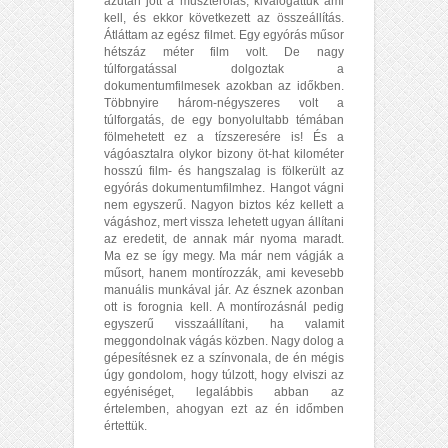
azután jött a muszterolás, kiválogattuk ami
kell, és ekkor következett az összeállítás.
Átláttam az egész filmet. Egy egyórás műsor
hétszáz méter film volt. De nagy
túlforgatással dolgoztak a
dokumentumfilmesek azokban az időkben.
Többnyire három-négyszeres volt a
túlforgatás, de egy bonyolultabb témában
fölmehetett ez a tízszeresére is! És a
vágóasztalra olykor bizony öt-hat kilométer
hosszú film- és hangszalag is fölkerült az
egyórás dokumentumfilmhez. Hangot vágni
nem egyszerű. Nagyon biztos kéz kellett a
vágáshoz, mert vissza lehetett ugyan állítani
az eredetit, de annak már nyoma maradt.
Ma ez se így megy. Ma már nem vágják a
műsort, hanem montírozzák, ami kevesebb
manuális munkával jár. Az észnek azonban
ott is forognia kell. A montírozásnál pedig
egyszerű visszaállítani, ha valamit
meggondolnak vágás közben. Nagy dolog a
gépesítésnek ez a színvonala, de én mégis
úgy gondolom, hogy túlzott, hogy elviszi az
egyéniséget, legalábbis abban az
értelemben, ahogyan ezt az én időmben
értettük.