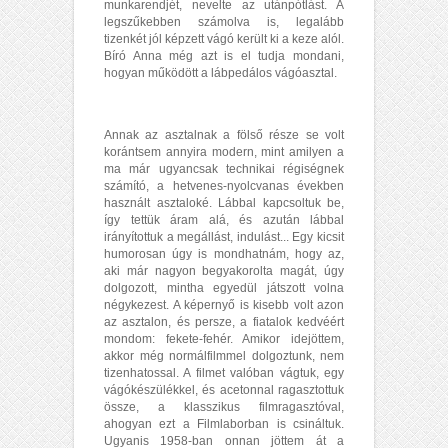
munkarendjét, nevelte az utánpótlást. A
legszűkebben számolva is, legalább
tizenkét jól képzett vágó került ki a keze alól.
Bíró Anna még azt is el tudja mondani,
hogyan működött a lábpedálos vágóasztal.
Annak az asztalnak a fölső része se volt
korántsem annyira modern, mint amilyen a
ma már ugyancsak technikai régiségnek
számító, a hetvenes-nyolcvanas években
használt asztaloké. Lábbal kapcsoltuk be,
így tettük áram alá, és azután lábbal
irányítottuk a megállást, indulást... Egy kicsit
humorosan úgy is mondhatnám, hogy az,
aki már nagyon begyakorolta magát, úgy
dolgozott, mintha egyedül játszott volna
négykezest. A képernyő is kisebb volt azon
az asztalon, és persze, a fiatalok kedvéért
mondom: fekete-fehér. Amikor idejöttem,
akkor még normálfilmmel dolgoztunk, nem
tizenhatossal. A filmet valóban vágtuk, egy
vágókészülékkel, és acetonnal ragasztottuk
össze, a klasszikus filmragasztóval,
ahogyan ezt a Filmlaborban is csináltuk.
Ugyanis 1958-ban onnan jöttem át a