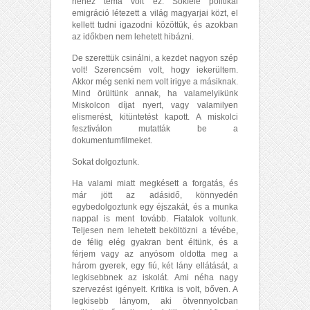
nehéz téma volt ez. Sokféle politikai
emigráció létezett a világ magyarjai közt, el
kellett tudni igazodni közöttük, és azokban
az időkben nem lehetett hibázni.
De szerettük csinálni, a kezdet nagyon szép
volt! Szerencsém volt, hogy iekerültem.
Akkor még senki nem volt irigye a másiknak.
Mind örültünk annak, ha valamelyikünk
Miskolcon díjat nyert, vagy valamilyen
elismerést, kitüntetést kapott. A miskolci
fesztiválon mutatták be a
dokumentumfilmeket.
Sokat dolgoztunk.
Ha valami miatt megkésett a forgatás, és
már jött az adásidő, könnyedén
egybedolgoztunk egy éjszakát, és a munka
nappal is ment tovább. Fiatalok voltunk.
Teljesen nem lehetett beköltözni a tévébe,
de félig elég gyakran bent éltünk, és a
férjem vagy az anyósom oldotta meg a
három gyerek, egy fiú, két lány ellátását, a
legkisebbnek az iskolát. Ami néha nagy
szervezést igényelt. Kritika is volt, bőven. A
legkisebb lányom, aki ötvennyolcban