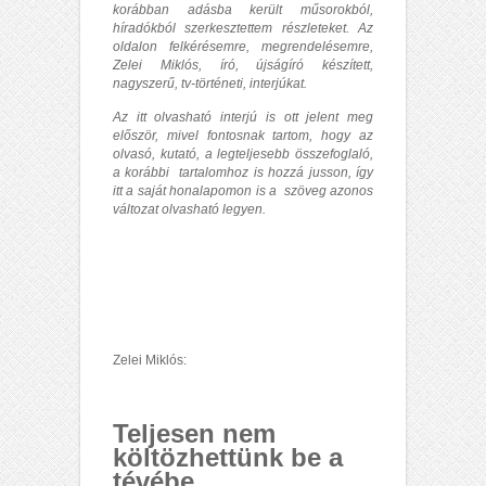
korábban adásba került műsorokból,
híradókból szerkesztettem részleteket. Az
oldalon felkérésemre, megrendelésemre,
Zelei Miklós, író, újságíró készített,
nagyszerű, tv-történeti, interjúkat.
Az itt olvasható interjú is ott jelent meg
először, mivel fontosnak tartom, hogy az
olvasó, kutató, a legteljesebb összefoglaló,
a korábbi tartalomhoz is hozzá jusson, így
itt a saját honalapomon is a szöveg azonos
változat olvasható legyen.
Zelei Miklós:
Teljesen nem
költözhettünk be a
tévébe