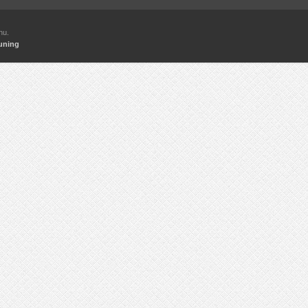
hu.
uning