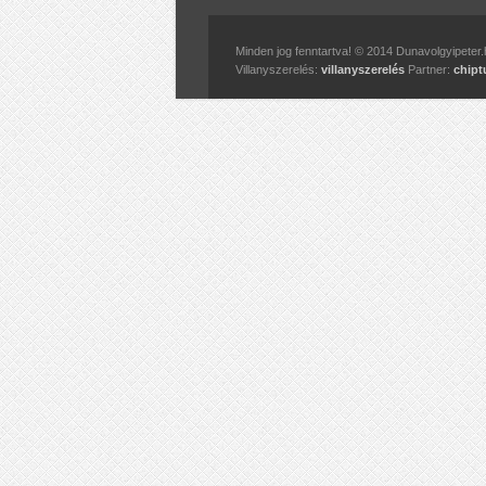
Minden jog fenntartva! © 2014 Dunavolgyipeter.
Villanyszerelés:
villanyszerelés
Partner:
chipt