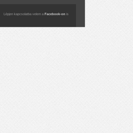
Lépjen kapcsolatba velem a
Facebook-on
is