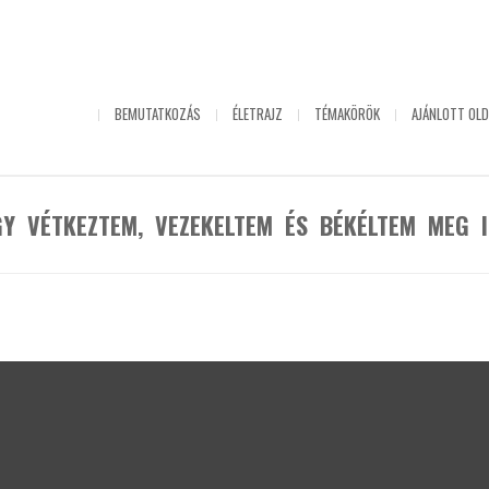
NYITÓLAP
BEMUTATKOZÁS
ÉLETRAJZ
TÉMAKÖRÖK
AJÁNLOTT OLD
GY VÉTKEZTEM, VEZEKELTEM ÉS BÉKÉLTEM MEG II