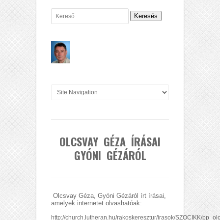
Keresés
OLCSVAY GÉZA ÍRÁSAI
GYÓNI GÉZÁRÓL
Olcsvay Géza, Gyóni Gézáról írt írásai,
amelyek internetet olvashatóak:
http://ch
urch.lutheran.hu/rakoskeresztur/irasok/SZOCIKK/pp_