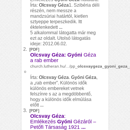
Írta:
Olcsvay Géza
1. Szibéria déli
részén, nem messze a
mandzsúriai határtól, kietlen
sztyeppe terpeszkedik. Itt
éktelenkedett
...
5 alkalommal látogatta már meg
ezt az oldalt. Utolsó látogatás
ideje: 2012.06.02.
2.
[PDF]
Olcsvay Géza: Gyóni
Géza
a rab ember
church.lutheran.hu/.../pp_
olcsvaygeza
_
gyoni
_
geza
_
o
Írta:
Olcsvay Géza
.
Gyóni Géza
,
a „rab ember”. Különös idők
különös embereket vetnek
felszínre s az a megdöbbentő,
hogy a különös idők elmúlása
előtt
...
3.
[PDF]
Olcsvay Géza
:
Emlékezés
Gyóni
Gézáról –
Petőfi Társaság 1921
...