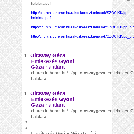
halalara.pdf
http://church.lutheran.hu/rakoskeresztur/irasok/SZOCIKK/pp
halalara.pdf
http://church.lutheran.hu/rakoskeresztur/irasok/SZOCIKK/pp_o
http://church.lutheran.hu/rakoskeresztur/irasok/SZOCIKK/pp_
1.
Olcsvay Géza
:
Emlékezés
Gyóni
Géza
halálára
church.lutheran.hu/.../pp_
olcsvaygeza
_emlekezes_
G
halalara....
1.
Olcsvay Géza
:
Emlékezés
Gyóni
Géza
halálára
church.lutheran.hu/.../pp_
olcsvaygeza
_emlekezes_
G
halalara....
o
o
Emlékezés
Gyóni Géza
halálára.