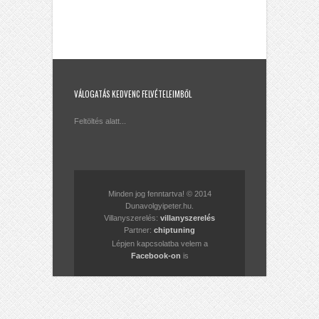
VÁLOGATÁS KEDVENC FELVÉTELEIMBŐL
Feltöltés alatt...
Minden jog fenntartva! © 2014
Dunavolgyipeter.hu.
Villanyszerelés:
villanyszerelés
Partner:
chiptuning
Lépjen kapcsolatba velem a
Facebook-on
is