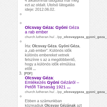
4 alkalommal látogatta már meg
ezt az oldalt. Utolsó látogatás
ideje: 2012.06.02.
o
o
Olcsvay Géza: Gyóni
Géza
a rab ember
church.lutheran.hu/.../pp_
olcsvaygeza
_
gyoni
_
geza
_
o
Írta:
Olcsvay Géza
.
Gyóni Géza
,
a „rab ember”. Különös idők
különös embereket vetnek
felszínre s az a megdöbbentő,
hogy a különös idők elmúlása
előtt
...
3.
[PDF]
Olcsvay Géza
:
Emlékezés
Gyóni
Gézáról –
Petőfi Társaság 1921
...
church.lutheran.hu/.../pp_
olcsvaygeza
_
gyoni
_
geza
_
o
Ebben a számunkban
közreadjuk
Olcsvay Gézának
azt