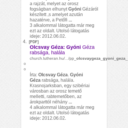
a rajzát, melyet az orosz
fogságban elhunyt
Gyóni
Gézáról
készített ,s amelyet azután
hazatérve, a Petőfi
...
3 alkalommal látogatta már meg
ezt az oldalt. Utolsó látogatás
ideje: 2012.06.02.
4.
[PDF]
Olcsvay Géza: Gyóni
Géza
rabsága, halála
church.lutheran.hu/.../pp_
olcsvaygeza
_
gyoni
_
geza
_
o
o
Írta:
Olcsvay Géza
.
Gyóni
Géza
rabsága, halála.
Krasnojarksban, egy szibériai
városban az orosz temető
melletti, rabtemetőben, az
árokparttól néhány
...
4 alkalommal látogatta már meg
ezt az oldalt. Utolsó látogatás
ideje: 2012.06.02.