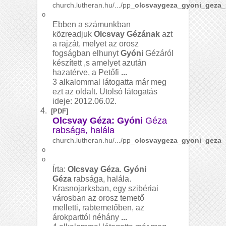
church.lutheran.hu/.../pp_
olcsvaygeza
_
gyoni
_
geza
_
o
Ebben a számunkban
közreadjuk
Olcsvay Gézának
azt
a rajzát, melyet az orosz
fogságban elhunyt
Gyóni
Gézáról
készített ,s amelyet azután
hazatérve, a Petőfi
...
3 alkalommal látogatta már meg
ezt az oldalt. Utolsó látogatás
ideje: 2012.06.02.
4.
[PDF]
Olcsvay Géza: Gyóni
Géza
rabsága, halála
church.lutheran.hu/.../pp_
olcsvaygeza
_
gyoni
_
geza
_
o
o
Írta:
Olcsvay Géza
.
Gyóni
Géza
rabsága, halála.
Krasnojarksban, egy szibériai
városban az orosz temető
melletti, rabtemetőben, az
árokparttól néhány
...