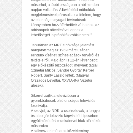
műsorhét, a többi országban a hét minden
napján volt adás. A távközlési műholdak
megjelenésével párosult az a félelem, hogy
az ellenséges nyugati tévéadások
könnyebben hozzáférhetővé válhatnak, az
adásnapok növelésével ennek a
lehetőségét is próbálták csökkenteni."
Januárban az MRT elnöksége jelentést
hallgatott meg az 1969 márciusában
elinduló kísérleti színes adások tervéről és
feltételeiről. Majd április 12-én létrehozott
egy előkészítő bizottságot, melynek tagjai
Szinetár Miklós, Sándor György, Kerpel
Róbert, Sárffy László lettek. (Magyar
Országos Levéltár, XXVI A-8-a Vezetői
ülések).
Sikerrel zajlik a televízióban a
gyerekbábosok első országos televíziós
fesztiválja.
A szovjet, az NDK, a csehszlovák, a lengyel
és a bolgár televízió képviselői Lipcsében
együttműködési munkatervet írtak alá közös
műsorokra.
A szilveszteri műsorok közvélemény-