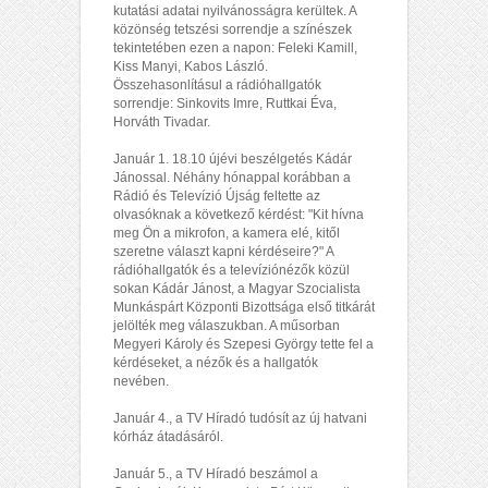
kutatási adatai nyilvánosságra kerültek. A
közönség tetszési sorrendje a színészek
tekintetében ezen a napon: Feleki Kamill,
Kiss Manyi, Kabos László.
Összehasonlításul a rádióhallgatók
sorrendje: Sinkovits Imre, Ruttkai Éva,
Horváth Tivadar.
Január 1. 18.10 újévi beszélgetés Kádár
Jánossal. Néhány hónappal korábban a
Rádió és Televízió Újság feltette az
olvasóknak a következő kérdést: "Kit hívna
meg Ön a mikrofon, a kamera elé, kitől
szeretne választ kapni kérdéseire?" A
rádióhallgatók és a televíziónézők közül
sokan Kádár Jánost, a Magyar Szocialista
Munkáspárt Központi Bizottsága első titkárát
jelölték meg válaszukban. A műsorban
Megyeri Károly és Szepesi György tette fel a
kérdéseket, a nézők és a hallgatók
nevében.
Január 4., a TV Híradó tudósít az új hatvani
kórház átadásáról.
Január 5., a TV Híradó beszámol a