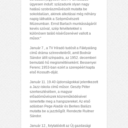
ügyesen indult: századunk olyan nagy
hatású szobrászművészét mutatta be
sokoldalúan, akinek alkotásai még néhány
napig láthatók a Szépművészeti
Múzeumban. Ernst Barlach munkásságáról
kevés szóval, szép felvételekkel s
különösen találó kísérőzenével vallott a
műsor."
Január 7., a TV Híradó tudósít a Fáklyaláng
című dráma színreviteléről, amit Bodnár
Sándor állít színpadra, az 1952. decemberi
bemutató hű megismétléseként. Bessenyei
Ferenc 1953-ban ezért a szerepéért kapta
első Kossuth-díját.
Január 11. 19.40 újdonságokkal jelentkezett
a Jazz-iskola című műsor. Geszty Péter
szerkesztésében, a magyar
előadóművészek közreműködésével
ismertette meg a hangszereket. Az első
adásban Pege Aladár és Berkes Balázs
mutatta be a jazzbőgőt. Rendezte Ruitner
Sándor.
Január 12., folytatódott az Új gazdasági