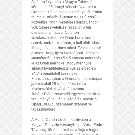
A hónap folyamán a Magyar Televízió
körülbelül 25 órányi műsort közvetített a
Grenoble-i téli olimpia eseményeiről. Külön
"olimpiai stúdiót" állítottak fel, az újszerű
közvetítés itthoni vezetője Regős Sándor
volt. Sikeres vételkísérlet zajlott a téli
olimpiáról a magyar Colorion
vevőkészülékkel. Az Orion Lenin kőrúti
szervizének kirakatában, a bolt előtt óriási
tömeg nézte a színes adást. Ez volt az első
alkalom, hogy ilyen távolságból - kétezer
kilométerről - érkező élő adáson mérhették
le az Orion mérnökei, hogy mennyire
sikerült továbbfejleszteniük az előző évi
BNV-n bemutatott készüléket.
Franciaországban a Grenoble-i téli olimpiai
játékok alatt 25 százalékkal nőtt a
tévékészülékek vásárlási száma.
Juhász Előd szerkesztő egyéves amerikai
tanulmányútja után a Rádió és Televízió
Újság 1968/.5. számában számolt be
tapasztalatairól.
A Monte-Carlo-i tévéfilmfesztiválon a
Magyar Televízió versenyfilmje, Vészi Endre
Távolsági történet című novellája a legjobb