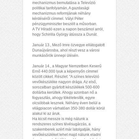
mechanizmus bemutatása a Televízió
politikai tanfolyamán, A gazdasági
mechanizmus reformjának néhány
kérdéséről címmel. Vályi Péter
pénzügyminiszter beszélt a műsorban.
A TV Híradó ezen a napon beszámol arról,
hogy Schirilla György átússza a Dunát.
Január 13., Mező Imre özvegye ellátogatott
Dunaújvárosba, ahol részt vesz a városi
munkásőrök ünnepi ülésén.
Január 14., a Magyar Nemzetben Keserű
Ernő 440.000 lyuk a képernyőn címmel
közölt cikket. Részlet: "A színes televízió
vevőkészüléke nagyon drága. Az első,
sorozatban gyártott készülékek 500-600
dollárba kerültek. Ahogy azonban nő a
fogyasztás, ahogy tökéletesítik, egyre
olcsóbbak lesznek. Néhány éven belül a
világpiacon várhatóan 350-380 dollár körül
alakul ki az áruk.
Ha kicsit messze is még nálunk a
rendszeres színes tévésugárzás, a
szakemberek azért már latolgatják, hány
vevőkészüléket lehet majd nálunk eladni