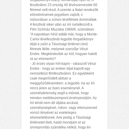
forgatókönyv Arany Nimfa-díját nyeri el. A
fesztiválon 23 ország 40 tévészervezete 60
filmmel vett részt. A szemle a fiatal rendezők
előretörésének jegyében zajlott, s
műsorában a színes tévéfilmek domináltak.
A fesztivál siker után az író nyilatkozott a
Film Színház Muzsika 1968/8. számában:
"A napokban hírül adták már, hogy a Monte-
Carloi tévéfesztivál legjobb forgatókönyv
díját a zsűri a Távolsági történet című
filmnek ítélte, melynek szerzője Vészi
Endre. Megkérdeztük az írót, hogyan hatott
rá az elismerés?
- Jó érzés olyan hírt kapni - válaszolt Vészi
Endre - hogy az ember díjat kapott egy
nemzetközi filmfesztiválon. Ez egyébként
csak megerősített abban a
meggyőződésemben: a legjobb, ha az író
nincs jelen az ilyen eseménynél. A
személytelenség segít a műnek, hogy
minden mellékszempont érvényesüljön. Az
író tehát nem áll útjába arcával,
személyiségével, rokon- vagy ellenszenvet
vonzó lényével az eseteleges
elismertetésnek. Ami pedig a Távolsági
történetet illeti, hadd mondjam el az
ünneprontás szándéka nélkül, hogy én