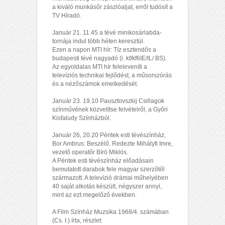
a kiváló munkásőr zászlóaljat, erről tudósít a
TV Híradó.
Január 21. 11.45 a tévé minikosárlabda-
tornája indul több héten keresztül.
Ezen a napon MTI hír: Tíz esztendős a
budapesti tévé nagyadó (i. kf/kf6IE/IL/ BS).
Az egyoldalas MTI hír feleleveníti a
televíziós technikai fejlődést, a műsorszórás
és a nézőszámok emelkedését.
Január 23. 19.10 Pausztovszkij Csillagok
színművének közvetítse felvételről, a Győri
Kisfaludy Színházból.
Január 26, 20.20 Péntek esti tévészínház,
Bor Ambrus: Beszélő. Redezte Mihályfi Imre,
vezető operatőr Bíró Miklós.
A Péntek esti tévészínház előadásain
bemutatott darabok fele magyar szerzőtől
származott. A televízió drámai műhelyében
40 saját alkotás készült, négyszer annyi,
mint az ezt megelőző években.
A Film Színház Muzsika 1968/4. számában
(Cs. I.) írta, részlet: