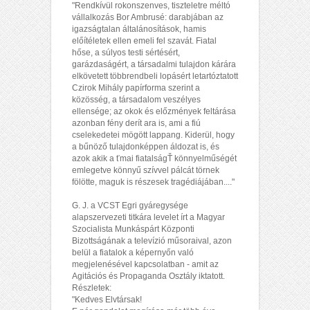
"Rendkívül rokonszenves, tiszteletre méltó
vállalkozás Bor Ambrusé: darabjában az
igazságtalan általánosítások, hamis
előítéletek ellen emeli fel szavát. Fiatal
hőse, a súlyos testi sértésért,
garázdaságért, a társadalmi tulajdon kárára
elkövetett többrendbeli lopásért letartóztatott
Czirok Mihály papírforma szerint a
közösség, a társadalom veszélyes
ellensége; az okok és előzmények feltárása
azonban fény derít ara is, ami a fiú
cselekedetei mögött lappang. Kiderül, hogy
a bűnöző tulajdonképpen áldozat is, és
azok akik a ťmai fiatalságŤ könnyelműségét
emlegetve könnyű szívvel pálcát törnek
fölötte, maguk is részesek tragédiájában...."
G. J. a VCST Egri gyáregysége
alapszervezeti titkára levelet írt a Magyar
Szocialista Munkáspárt Központi
Bizottságának a televízió műsoraival, azon
belül a fiatalok a képernyőn való
megjelenésével kapcsolatban - amit az
Agitációs és Propaganda Osztály iktatott.
Részletek:
"Kedves Elvtársak!