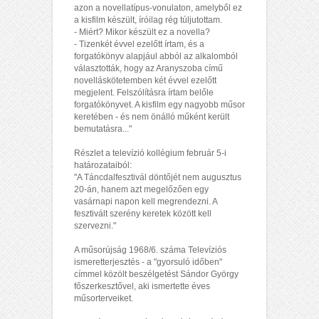
azon a novellatípus-vonulaton, amelyből ez
a kisfilm készült, íróilag rég túljutottam.
- Miért? Mikor készült ez a novella?
- Tizenkét évvel ezelőtt írtam, és a
forgatókönyv alapjául abból az alkalomból
választották, hogy az Aranyszoba című
novelláskötetemben két évvel ezelőtt
megjelent. Felszólításra írtam belőle
forgatókönyvet. A kisfilm egy nagyobb műsor
keretében - és nem önálló műként került
bemutatásra..."
Részlet a televízió kollégium február 5-i
határozataiból:
"A Táncdalfesztivál döntőjét nem augusztus
20-án, hanem azt megelőzően egy
vasárnapi napon kell megrendezni. A
fesztivált szerény keretek között kell
szervezni."
A műsorújság 1968/6. száma Televíziós
ismeretterjesztés - a "gyorsuló időben"
címmel közölt beszélgetést Sándor György
főszerkesztővel, aki ismertette éves
műsorterveiket.