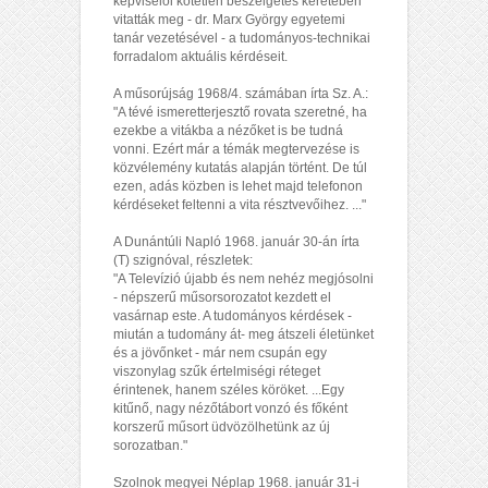
képviselői kötetlen beszélgetés keretében
vitatták meg - dr. Marx György egyetemi
tanár vezetésével - a tudományos-technikai
forradalom aktuális kérdéseit.
A műsorújság 1968/4. számában írta Sz. A.:
"A tévé ismeretterjesztő rovata szeretné, ha
ezekbe a vitákba a nézőket is be tudná
vonni. Ezért már a témák megtervezése is
közvélemény kutatás alapján történt. De túl
ezen, adás közben is lehet majd telefonon
kérdéseket feltenni a vita résztvevőihez. ..."
A Dunántúli Napló 1968. január 30-án írta
(T) szignóval, részletek:
"A Televízió újabb és nem nehéz megjósolni
- népszerű műsorsorozatot kezdett el
vasárnap este. A tudományos kérdések -
miután a tudomány át- meg átszeli életünket
és a jövőnket - már nem csupán egy
viszonylag szűk értelmiségi réteget
érintenek, hanem széles köröket. ...Egy
kitűnő, nagy nézőtábort vonzó és főként
korszerű műsort üdvözölhetünk az új
sorozatban."
Szolnok megyei Néplap 1968. január 31-i