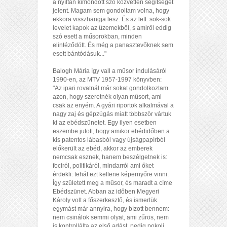
a nyíltan kimondott szó közvetlen segítséget
jelent. Magam sem gondoltam volna, hogy
ekkora visszhangja lesz. És az lett: sok-sok
levelet kapok az üzemekből, s amiről eddig
szó esett a műsorokban, minden
elintéződött. És még a panasztevőknek sem
esett bántódásuk..."
Balogh Mária így vall a műsor indulásáról
1990-en, az MTV 1957-1997 könyvben:
"Az ipari rovatnál már sokat gondolkoztam
azon, hogy szeretnék olyan műsort, ami
csak az enyém. A gyári riportok alkalmával a
nagy zaj és gépzúgás miatt többször vártuk
ki az ebédszünetet. Egy ilyen esetben
eszembe jutott, hogy amikor ebédidőben a
kis patentos lábasból vagy újságpapírból
előkerült az ebéd, akkor az emberek
nemcsak esznek, hanem beszélgetnek is:
fociról, politikáról, mindarról ami őket
érdekli: tehát ezt kellene képernyőre vinni.
Így született meg a műsor, és maradt a címe
Ebédszünet. Abban az időben Megyeri
Károly volt a főszerkesztő, és ismertük
egymást már annyira, hogy bízott bennem:
nem csinálok semmi olyat, ami zűrös, nem
is kontrollálta az első adást, pedig pokoli