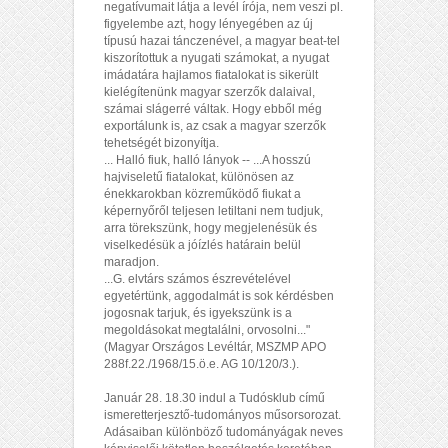
negatívumait látja a levél írója, nem veszi pl.
figyelembe azt, hogy lényegében az új
típusú hazai tánczenével, a magyar beat-tel
kiszorítottuk a nyugati számokat, a nyugat
imádatára hajlamos fiatalokat is sikerült
kielégítenünk magyar szerzők dalaival,
számai slágerré váltak. Hogy ebből még
exportálunk is, az csak a magyar szerzők
tehetségét bizonyítja.
... Halló fiuk, halló lányok -- ...A hosszú
hajviseletű fiatalokat, különösen az
énekkarokban közreműködő fiukat a
képernyőről teljesen letiltani nem tudjuk,
arra törekszünk, hogy megjelenésük és
viselkedésük a jóízlés határain belül
maradjon.
...G. elvtárs számos észrevételével
egyetértünk, aggodalmát is sok kérdésben
jogosnak tarjuk, és igyekszünk is a
megoldásokat megtalálni, orvosolni..."
(Magyar Országos Levéltár, MSZMP APO
288f.22./1968/15.ö.e. AG 10/120/3.).
Január 28. 18.30 indul a Tudósklub című
ismeretterjesztő-tudományos műsorsorozat.
Adásaiban különböző tudományágak neves