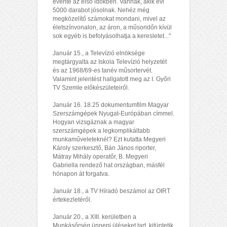
évente az első időkben. Vannak, akik évi
5000 darabot jósolnak. Nehéz még
megközelítő számokat mondani, mivel az
életszínvonalon, az áron, a műsoridőn kívül
sok egyéb is befolyásolhatja a keresletet..."
Január 15., a Televízió elnöksége
megtárgyalta az Iskola Televízió helyzetét
és az 1968/69-es tanév műsortervét.
Valamint jelentést hallgatott meg az I. Győri
TV Szemle előkészületeiről.
Január 16. 18.25 dokumentumfilm Magyar
Szerszámgépek Nyugat-Európában címmel.
Hogyan vizsgáznak a magyar
szerszámgépek a legkomplikáltabb
munkaműveleteknél? Ezt kutatta Megyeri
Károly szerkesztő, Bán János riporter,
Mátray Mihály operatőr, B. Megyeri
Gabriella rendező hat országban, másfél
hónapon át forgatva.
Január 18., a TV Híradó beszámol az OIRT
értekezletéről.
Január 20., a XIII. kerületben a
Munkásőrség ünnepi üléseket tart, kitüntetik