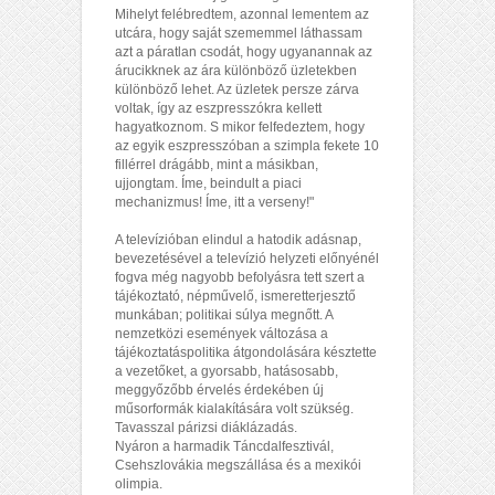
Mihelyt felébredtem, azonnal lementem az
utcára, hogy saját szememmel láthassam
azt a páratlan csodát, hogy ugyanannak az
árucikknek az ára különböző üzletekben
különböző lehet. Az üzletek persze zárva
voltak, így az eszpresszókra kellett
hagyatkoznom. S mikor felfedeztem, hogy
az egyik eszpresszóban a szimpla fekete 10
fillérrel drágább, mint a másikban,
ujjongtam. Íme, beindult a piaci
mechanizmus! Íme, itt a verseny!"
A televízióban elindul a hatodik adásnap,
bevezetésével a televízió helyzeti előnyénél
fogva még nagyobb befolyásra tett szert a
tájékoztató, népművelő, ismeretterjesztő
munkában; politikai súlya megnőtt. A
nemzetközi események változása a
tájékoztatáspolitika átgondolására késztette
a vezetőket, a gyorsabb, hatásosabb,
meggyőzőbb érvelés érdekében új
műsorformák kialakítására volt szükség.
Tavasszal párizsi diáklázadás.
Nyáron a harmadik Táncdalfesztivál,
Csehszlovákia megszállása és a mexikói
olimpia.