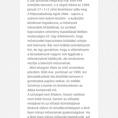
E pár gondolat megírása már több éve
érlelődik bennem, s a végső lökést az 1968.
január 27-i 1+2 című tévéműsor adta meg.
A Népszabadság egyik cikke - sajnos a
számot nem tudom közölni - a kulturális
kérdéssel foglalkozva, a művészeti
irányzatok bírálatának, az azokkal
kapcsolatos vélemény kialakítását illetően
óvatosságra int. Úgy értelmezem, hogy
művészettel kapcsolatos bírálattal csínján
kell bánnunk. Bár nem kritikát szándékszom
írni, de úgy gondolom, hogy a véleményem
a társadalmunk nagyon sok tagjának a
véleményével találkozik, aki rendszeres
nézője a televízió műsorainak.
...Mint ahogyan írtam az első soraimban
jeleztem, több éve, pontosan az 1966. évi
táncdalfesztivál óta érlelődik bennem e
gondolatok papírra vetése. Az indíték:
Szörényi Levente és természetesen az
általa komponált mű.
A szöveget nem firtatom, hiszen valóban
nem értek hozzá, hanem az előadás
módjával és az előadó fizimiskájával
kívánok vitázni és következésképpen a tévé
ilyen irányú műsorainak gyakoriságával. Ha
a tévé ilyen irányú műsorait megnézzük, azt