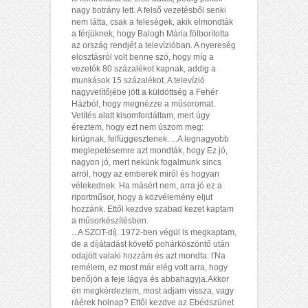
nagy botrány lett. A felső vezetésből senki
nem látta, csak a feleségek, akik elmondták
a férjüknek, hogy Balogh Mária fölborította
az ország rendjét a televízióban. A nyereség
elosztásról volt benne szó, hogy míg a
vezetők 80 százalékot kapnak, addig a
munkások 15 százalékot. A televízió
nagyvetítőjébe jött a küldöttség a Fehér
Házból, hogy megnézze a műsoromat.
Vetítés alatt kisomfordáltam, mert úgy
éreztem, hogy ezt nem úszom meg:
kirúgnak, felfüggesztenek. ...A legnagyobb
meglepetésemre azt mondták, hogy Ez jó,
nagyon jó, mert nekünk fogalmunk sincs
arról, hogy az emberek miről és hogyan
vélekednek. Ha másért nem, arra jó ez a
riportműsor, hogy a közvélemény eljut
hozzánk. Ettől kezdve szabad kezet kaptam
a műsorkészítésben.
...A SZOT-díj. 1972-ben végül is megkaptam,
de a díjátadást követő pohárköszöntő után
odajött valaki hozzám és azt mondta: ťNa
remélem, ez most már elég volt arra, hogy
benőjön a feje lágya és abbahagyja.Akkor
én megkérdeztem, most adjam vissza, vagy
ráérek holnap? Ettől kezdve az Ebédszünet