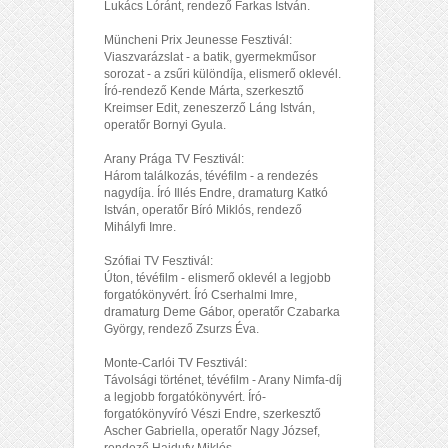
Lukács Lóránt, rendező Farkas István.
Müncheni Prix Jeunesse Fesztivál:
Viaszvarázslat - a batik, gyermekműsor
sorozat - a zsűri különdíja, elismerő oklevél.
Író-rendező Kende Márta, szerkesztő
Kreimser Edit, zeneszerző Láng István,
operatőr Bornyi Gyula.
Arany Prága TV Fesztivál:
Három találkozás, tévéfilm - a rendezés
nagydíja. Író Illés Endre, dramaturg Katkó
István, operatőr Bíró Miklós, rendező
Mihályfi Imre.
Szófiai TV Fesztivál:
Úton, tévéfilm - elismerő oklevél a legjobb
forgatókönyvért. Író Cserhalmi Imre,
dramaturg Deme Gábor, operatőr Czabarka
György, rendező Zsurzs Éva.
Monte-Carlói TV Fesztivál:
Távolsági történet, tévéfilm - Arany Nimfa-díj
a legjobb forgatókönyvért. Író-
forgatókönyvíró Vészi Endre, szerkesztő
Ascher Gabriella, operatőr Nagy József,