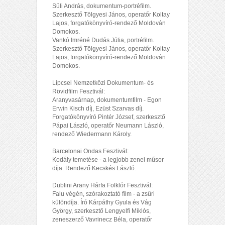
Süli András, dokumentum-portréfilm.
Szerkesztő Tölgyesi János, operatőr Koltay
Lajos, forgatókönyvíró-rendező Moldován
Domokos.
Vankó Imréné Dudás Júlia, portréfilm.
Szerkesztő Tölgyesi János, operatőr Koltay
Lajos, forgatókönyvíró-rendező Moldován
Domokos.
Lipcsei Nemzetközi Dokumentum- és
Rövidfilm Fesztivál:
Aranyvasárnap, dokumentumfilm - Egon
Erwin Kisch díj, Ezüst Szarvas díj.
Forgatókönyvíró Pintér József, szerkesztő
Pápai László, operatőr Neumann László,
rendező Wiedermann Károly.
Barcelonai Ondas Fesztivál:
Kodály temetése - a legjobb zenei műsor
díja. Rendező Kecskés László.
Dublini Arany Hárfa Folklór Fesztivál:
Falu végén, szórakoztató film - a zsűri
különdíja. Író Kárpáthy Gyula és Vág
György, szerkesztő Lengyelfi Miklós,
zeneszerző Vavrinecz Béla, operatőr