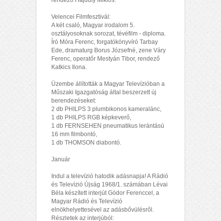
rendező Hajdufy Miklós.
Velencei Filmfesztivál:
A két csaló, Magyar irodalom 5.
osztályosoknak sorozat, tévéfilm - diploma.
Író Móra Ferenc, forgatókönyvíró Tarbay
Ede, dramaturg Borus Józsefné, zene Váry
Ferenc, operatőr Mestyán Tibor, rendező
Katkics Ilona.
Üzembe állították a Magyar Televízióban a
Műszaki Igazgatóság által beszerzett új
berendezéseket:
2 db PHILPS 3 plumbikonos kameralánc,
1 db PHILPS RGB képkeverő,
1 db FERNSEHEN pneumatikus lerántású
16 mm filmbontó,
1 db THOMSON diabontó.
Január
Indul a televízió hatodik adásnapja! A Rádió
és Televízió Újság 1968/1. számában Lévai
Béla készített interjút Gódor Ferenccel, a
Magyar Rádió és Televízió
elnökhelyettesével az adásbővülésről.
Részletek az interjúból: