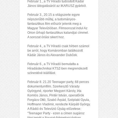
Február 1., a TV Híradó tudósított Kádár
János látogatásáról az IKARUSZ gyárból.
Február 3., 20.15 a világszerte egyre
népszerűbb műfaj, a tudományos-
fantasztikus film először jelenik meg a
Magyar Televízióban. Filmsorozat indul Az
Orion űrhajó fantasztikus kalandjai címmel.
A sorozat óriási sikert hoz.
Február 4., a TV Híradó csak hírben számol
be arról, hogy Komáromban találkozott
Kádár János és Alexander Dubček.
Február 6., a TV Híradó bemutatta a
Híradástechnikai KTSZ-ben megrendezett
színestévé kiállítást.
Február 8. 21.20 Teenager party, 68 perces
dokumentumfilm. Szerkesztő Várady
Györgyné, riporter Megyeri Károly, írta
Komlós János, Pintér István, operatőrök
Forgács Ottó, Szabó Árpád, Széplaki Gyula,
Hoffmann Vladimir, rendezte Kárpáti György.
A Rádió és Televízió Újság előzetese:
"Teenager Party - ezen a címen sugároz
tánczenét a Nyugat-Németországban,