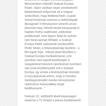
Münchenben működő Szabad Európa
Rádió. Vajon valóban olyan zenekedvelő
fiatalemberek dolgoznak ott a magyar
szekcióban, hogy feltételezhető: csupán
örömet kívánnak szerezni a rádióhallgató
ifjúságnak? A filmvásznon ismerős arcok
jelennek meg, hírhedt nevek hangzanak el:
hajdani Hothy-csatlósoké, jobboldali
politikusoké, nem éppen fiatal és nyilván
nem beat-rajongó férfiaké, a Szabad
Európa Rádió adásainak szerkesztőié.
Pintér István, a Népszabadság riportere - a
film egyik írója - interjút akart készíteni a
Szabad Európa munkatársaival, erre
azonban nem kapott lehetőséget. A
nyugatnémet televízió riportereivel szemben
már jóval közlékenyebb volt a Szabad
Európa, így ennek a tévériportnak részletei
is hozzájárulnak ahhoz, hogy a ťminden
mellékgondolattól mentes könnyűzenei
rádióműsor kulisszatitkai mögé
beláthassunk..."
Február 10., külföldről átvett képanyagot
mutat be a TV Híradó a párizsi tüntetésekről.