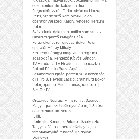
Kik azok a magyarabok, dokumentumfilm - a
dokumentumfilm kategória díja.
Forgatókönyvírók Fodor István és Herzum
Péter, szerkesztő Korolovszki Lajos,
operatőr Várszegi Károly, rendező Herzum
Péter.
Századunk, dokumentumfilm sorozat - az
ismeretterjesztő kategória díja.
Forgatókönyvíró-rendező Bokor Péter,
operatőr Mátray Mihály.
Kék fény, bűnügyi magazin - a rögzített
adások díja. Rendező Kígyós Sándor.
TV Híradó - a TV Híradó díja, megosztva
Bokodi Béla és Burza Árpád között.
Semmelweis Ignác, portréfilm - a közönség
díja. Író B. Révész László, dramaturg Bokor
Péter, operatőr Andor Tamás, rendező ifj.
Schiffer Pál.
Országos Néprajzi Filmszemle, Szeged:
Magyar parasztfestők nyomában, 1-3. rész,
dokumentumfilm sorozat -
II. díj.
Portréfilm Benedek Péterről. Szerkesztő
Tölgyesi János, operatőr Koltay Lajos,
forgatókönyvíró-rendező Moldován
Domokos.