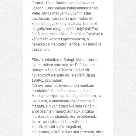
Február 13., a Budapesten tartózkodó
Joseph Luns holland külügyminiszter és
Péter János magyar külügyminiszter
gazdasági, műszaki és ipari, valamint
kulturális egyezményt írtak alá. Luns ezt
megelőzően megbeszélést folytatott Fock
Jenő miniszterelnökkel és Kállai Gyulával a
két ország közötti kapcsolatokról, a
nemzetközi helyzetről, erről a TV Híradó is
beszámolt.
Először jelentkezik Balogh Mária sikeres
üzemi-műsor sorozata, az Ebédszünet.
Balogh Mária a műsor születéséről
nyilatkozott a Rádió és Televízió Újság
1969/1. számában:
"15 évi rádió- és tévériporteri munkám
beérlelődésének érzem ezt a műsort.
Mindig is az ipari, gazdasági témákban, az
üzemben, a munkások közt éreztem jól
magam, s olyan adást akartam csinálni,
ahol őszintén hangot adhatok a fizikai
munkások gondjainak, észrevételeinek.
Illetve: amelyben ők beszélhetnek
kendőzetlenül saját dolgaikról,
mindennapjaikról. Azt az utat keresem, ahol