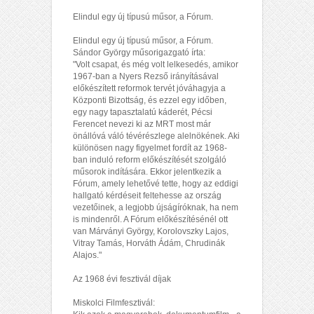
Elindul egy új típusú műsor, a Fórum.
Elindul egy új típusú műsor, a Fórum.
Sándor György műsorigazgató írta:
"Volt csapat, és még volt lelkesedés, amikor
1967-ban a Nyers Rezső irányításával
előkészített reformok tervét jóváhagyja a
Központi Bizottság, és ezzel egy időben,
egy nagy tapasztalatú káderét, Pécsi
Ferencet nevezi ki az MRT most már
önállóvá váló tévérészlege alelnökének. Aki
különösen nagy figyelmet fordít az 1968-
ban induló reform előkészítését szolgáló
műsorok indítására. Ekkor jelentkezik a
Fórum, amely lehetővé tette, hogy az eddigi
hallgató kérdéseit feltehesse az ország
vezetőinek, a legjobb újságíróknak, ha nem
is mindenről. A Fórum előkészítésénél ott
van Márványi György, Korolovszky Lajos,
Vitray Tamás, Horváth Ádám, Chrudinák
Alajos."
Az 1968 évi fesztivál díjak
Miskolci Filmfesztivál: