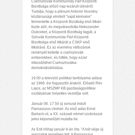
Csehszlovák Kommunista Párt Központi
Bizottsága előző nap lezárult üléséről.
Tudatja, hogy a plénum Antonin Novotny
köztársasági elnököt "saját kérésére"
felmentette a Központi Bizottság első titkári
tiszte alól, és megválasztotta Alekszander
Dubceket, a Központi Bizottság tagját, a
Szlovák Kommunista Párt Központi
Bizottsága első titkárát a CSKP első
titkárává. Ez az esemény változások
reményét keltette a csehszlovák
emberekben, és hitték, hogy ezzel
elkezdődhet Csehszlovákia
demokratizálódása.
19.00 a televízió politikai tanfolyama adása
az 1968. évi fogyasztói árakról. Előadó Rév
Lajos, az MSZMP KB gazdaságpolitikai
osztályának helyettes vezetője volt.
Január 06. 17.50 új sorozat indult
Parnasszus címmel. Az első adás Ernst
Barlach-ot, a XX. századi német szobrászat
jeles képviselőjét mutatta be.
Az Esti Hírlap január 8-án írta: "A hét vége új
sorozatok jegyében telt. A Parnasszus