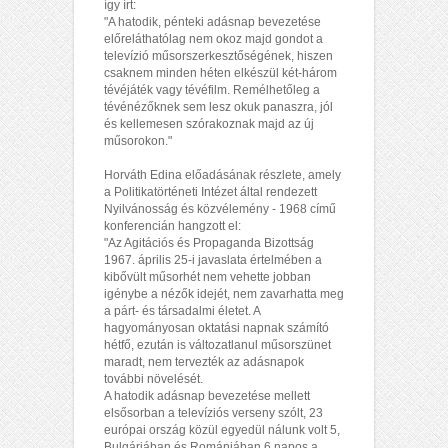
így írt:
"A hatodik, pénteki adásnap bevezetése
előreláthatólag nem okoz majd gondot a
televízió műsorszerkesztőségének, hiszen
csaknem minden héten elkészül két-három
tévéjáték vagy tévéfilm. Remélhetőleg a
tévénézőknek sem lesz okuk panaszra, jól
és kellemesen szórakoznak majd az új
műsorokon."
Horváth Edina előadásának részlete, amely
a Politikatörténeti Intézet által rendezett
Nyilvánosság és közvélemény - 1968 című
konferencián hangzott el:
"Az Agitációs és Propaganda Bizottság
1967. április 25-i javaslata értelmében a
kibővült műsorhét nem vehette jobban
igénybe a nézők idejét, nem zavarhatta meg
a párt- és társadalmi életet. A
hagyományosan oktatási napnak számító
hétfő, ezután is változatlanul műsorszünet
maradt, nem tervezték az adásnapok
további növelését.
A hatodik adásnap bevezetése mellett
elsősorban a televíziós verseny szólt, 23
európai ország közül egyedül nálunk volt 5,
Bulgáriában és Romániában 6 napos a