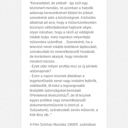
"Kevesebbet, de jobbat! - így szól egy
közismert mondás, mi azonban a hatodik
adásnap bevezetésével többet és jobbat
szeretnénk adni a közönségnek. A bővülés
alkalmat ad arra, hogy a műsorszerkezeten
bizonyos változtatásokat hajtsunk végre,
olyan irányban, hogy a néző az eddiginél
inkább tudja: mely napokon milyenfajta
műsorokra számíthat. ...Szeretnénk, ha a
televízió minél inkább betöltené tájékoztató,
szórakoztató és ismeretterjesztő hivatását,
de korántsem akarjuk, hogy mindenki
mindent nézzen...
- Ezek után milyen profilja lesz az új pénteki
adásnapnak?
- Ezen a napon lesznek általában a
legjelentősebb zenei vagy irodalmi fejtörők,
vetélkedők, itt indul a legrangosabb
tévéjáték újdonságokat bemutató
ťPéntekesti tévészínházŤ, de itt lesznek
egyes politikai vagy ismeretterjesztő
dokumentumműsorok is (mint pl. a
Századunk), szórakoztató zenés műsorok, a
Kék fény stb.."
A Film Színház Muzsika 1968/5. számában