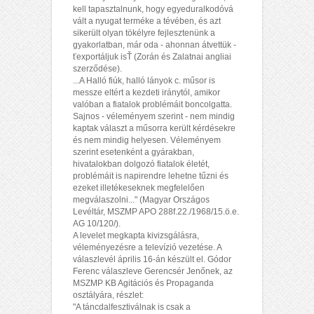
kell tapasztalnunk, hogy egyeduralkodóvá
vált a nyugat terméke a tévében, és azt
sikerült olyan tökélyre fejlesztenünk a
gyakorlatban, már oda - ahonnan átvettük -
ťexportáljuk isŤ (Zorán és Zalatnai angliai
szerződése).
...A Halló fiúk, halló lányok c. műsor is
messze eltért a kezdeti iránytól, amikor
valóban a fiatalok problémáit boncolgatta.
Sajnos - véleményem szerint - nem mindig
kaptak választ a műsorra került kérdésekre
és nem mindig helyesen. Véleményem
szerint esetenként a gyárakban,
hivatalokban dolgozó fiatalok életét,
problémáit is napirendre lehetne tűzni és
ezeket illetékeseknek megfelelően
megválaszolni..." (Magyar Országos
Levéltár, MSZMP APO 288f.22./1968/15.ö.e.
AG 10/120/).
A levelet megkapta kivizsgálásra,
véleményezésre a televízió vezetése. A
válaszlevél április 16-án készült el. Gódor
Ferenc válaszleve Gerencsér Jenőnek, az
MSZMP KB Agitációs és Propaganda
osztályára, részlet:
"A táncdalfesztiválnak is csak a