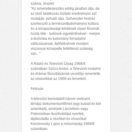
száma, részlet:
"Az ismeretterjesztés eddig járatlan útja, de
az első találkozás bíztató eredményei azt
mutatják: járható útja. Szilveszter András
szerkesztő a természettudományos kultúra
és a közgazdasági kérdések olyan fórumát
hozta léte - tudósok egyetértésével - melyre
a technika és tudomány forradalmi
változásainak, fejlődésének mostani
viszonyai közepette feltétlenül szükség
van..."
A Rádió és Televízió Újság 1968/4.
számában Szűcs Andor, a Televízió irodalmi
és drámai főosztályának vezetője ismertette
az olvasókkal az 1968-as terveiket.
Február
A televízió bemutatott három vietnami
témájú dokumentumfilmet (egy kubait és két
amerikait), amelyek Lipcsében vagy
Palermóban fesztiváldíjat nyertek,
tájékoztatta a nézőket és olvasókat
Korolovszky Lajos a műsorújság 1968/6.
számában.