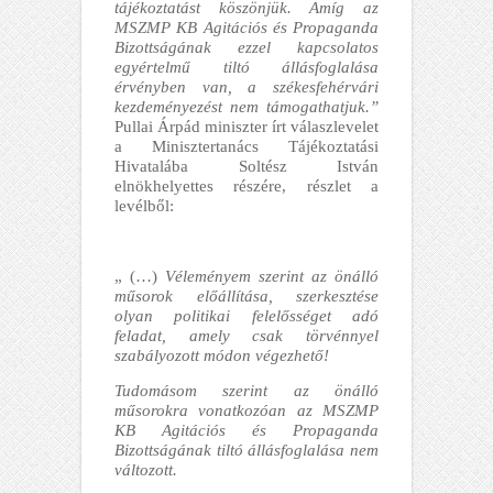
tájékoztatást köszönjük. Amíg az
MSZMP KB Agitációs és Propaganda
Bizottságának ezzel kapcsolatos
egyértelmű tiltó állásfoglalása
érvényben van, a székesfehérvári
kezdeményezést nem támogathatjuk.”
Pullai Árpád miniszter írt válaszlevelet
a Minisztertanács Tájékoztatási
Hivatalába Soltész István
elnökhelyettes részére, részlet a
levélből:
„ (…)
Véleményem szerint az önálló
műsorok előállítása, szerkesztése
olyan politikai felelősséget adó
feladat, amely csak törvénnyel
szabályozott módon végezhető!
Tudomásom szerint az önálló
műsorokra vonatkozóan az MSZMP
KB Agitációs és Propaganda
Bizottságának tiltó állásfoglalása nem
változott.