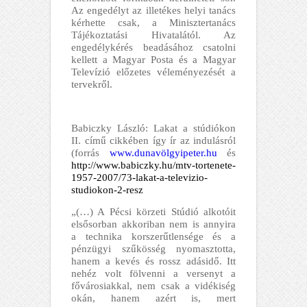
Az engedélyt az illetékes helyi tanács
kérhette csak, a Minisztertanács
Tájékoztatási Hivatalától. Az
engedélykérés beadásához csatolni
kellett a Magyar Posta és a Magyar
Televízió előzetes véleményezését a
tervekről.
Babiczky László: Lakat a stúdiókon
II. című cikkében így ír az indulásról
(forrás
www.dunavölgyipeter.hu
és
http://www.babiczky.hu/mtv-tortenete-
1957-2007/73-lakat-a-televizio-
studiokon-2-resz
„(…) A Pécsi körzeti Stúdió alkotóit
elsősorban akkoriban nem is annyira
a technika korszerűtlensége és a
pénzügyi szűkösség nyomasztotta,
hanem a kevés és rossz adásidő. Itt
nehéz volt fölvenni a versenyt a
fővárosiakkal, nem csak a vidékiség
okán, hanem azért is, mert