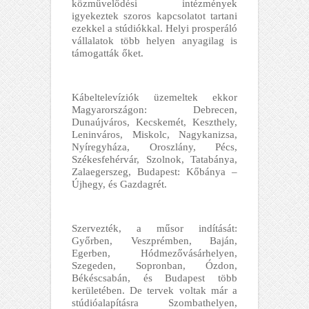
közművelődési intézmények
igyekeztek szoros kapcsolatot tartani
ezekkel a stúdiókkal. Helyi prosperáló
vállalatok több helyen anyagilag is
támogatták őket.
Kábeltelevíziók üzemeltek ekkor
Magyarországon: Debrecen,
Dunaújváros, Kecskemét, Keszthely,
Leninváros, Miskolc, Nagykanizsa,
Nyíregyháza, Oroszlány, Pécs,
Székesfehérvár, Szolnok, Tatabánya,
Zalaegerszeg, Budapest: Kőbánya –
Újhegy, és Gazdagrét.
Szervezték, a műsor indítását:
Győrben, Veszprémben, Baján,
Egerben, Hódmezővásárhelyen,
Szegeden, Sopronban, Ózdon,
Békéscsabán, és Budapest több
kerületében. De tervek voltak már a
stúdióalapításra Szombathelyen,