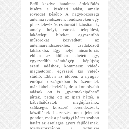
Ettől kezdve hatalmas érdeklődés
kísérte a kísérleti adást, amely
röviddel később
A nagyközösségi
antenna rendszeren, rendszereken egy
plusz televíziós csatornát biztosítanak,
amely helyi, városi, települési,
lakótelepi híreket, egyszerűbb
műsorokat közvetített az
antennarendszerekhez csatlakozott
lakásokba. Egy helyi műsorforrás
ebben az időben lehetett egy,
egyszerűbb számítógép – képújság
szerű adáshoz, kommersz videó-
magnetofon, egyszerű kis videó-
stúdió. Ebben az időben, a nyugat-
európai országokban is üzemeltek
már kábeltelevíziók, de a komolyabb
adások ott is „gyermekcipőben”
jártak, pedig ott az ipari háttér, a
kábelhálózatok megújításához
szükséges korszerű berendezések,
készülékek beszerzés nem jelentett
gondot, csak a pénzügyi háttér szabott
határt az esetleges gyors fejlődésnek.
Magyarországon a technikai