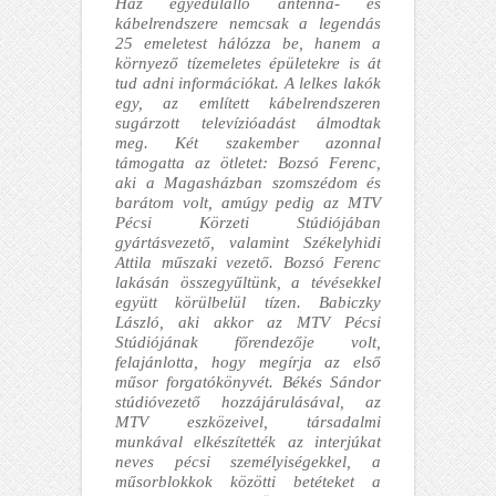
Ház egyedülálló antenna- és
kábelrendszere nemcsak a legendás
25 emeletest hálózza be, hanem a
környező tízemeletes épületekre is át
tud adni információkat. A lelkes lakók
egy, az említett kábelrendszeren
sugárzott televízióadást álmodtak
meg. Két szakember azonnal
támogatta az ötletet: Bozsó Ferenc,
aki a Magasházban szomszédom és
barátom volt, amúgy pedig az MTV
Pécsi Körzeti Stúdiójában
gyártásvezető, valamint Székelyhidi
Attila műszaki vezető. Bozsó Ferenc
lakásán összegyűltünk, a tévésekkel
együtt körülbelül tízen. Babiczky
László, aki akkor az MTV Pécsi
Stúdiójának főrendezője volt,
felajánlotta, hogy megírja az első
műsor forgatókönyvét. Békés Sándor
stúdióvezető hozzájárulásával, az
MTV eszközeivel, társadalmi
munkával elkészítették az interjúkat
neves pécsi személyiségekkel, a
műsorblokkok közötti betéteket a