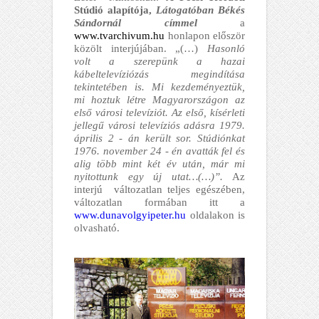
Stúdió alapítója,
Látogatóban Békés
Sándornál címmel
a
www.tvarchivum.hu
honlapon először
közölt interjújában. „(…)
Hasonló
volt a szerepünk a hazai
kábeltelevíziózás megindítása
tekintetében is. Mi kezdeményeztük,
mi hoztuk létre Magyarországon az
első városi televíziót. Az első, kísérleti
jellegű városi televíziós adásra 1979.
április 2 - án került sor. Stúdiónkat
1976. november 24 - én avatták fel és
alig több mint két év után, már mi
nyitottunk egy új utat…(…)”.
Az
interjú változatlan teljes egészében,
változatlan formában itt a
www.dunavolgyipeter.hu
oldalakon is
olvasható.