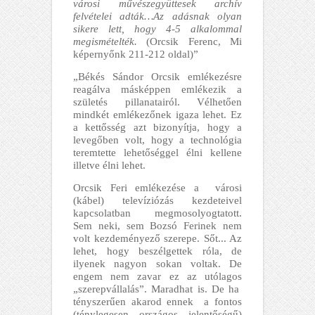
városi művészegyüttesek archív
felvételei adták…Az adásnak olyan
sikere lett, hogy 4-5 alkalommal
megismételték.
(Orcsik Ferenc, Mi
képernyőnk 211-212 oldal)”
„Békés Sándor Orcsik emlékezésre
reagálva másképpen emlékezik a
születés pillanatairól. Vélhetően
mindkét emlékezőnek igaza lehet. Ez
a kettősség azt bizonyítja, hogy a
levegőben volt, hogy a technológia
teremtette lehetőséggel élni kellene
illetve élni lehet.
Orcsik Feri emlékezése a városi
(kábel) televíziózás kezdeteivel
kapcsolatban megmosolyogtatott.
Sem neki, sem Bozsó Ferinek nem
volt kezdeményező szerepe. Sőt... Az
lehet, hogy beszélgettek róla, de
ilyenek nagyon sokan voltak. De
engem nem zavar ez az utólagos
„szerepvállalás”. Maradhat is. De ha
tényszerűen akarod ennek a fontos
(ténylegesen országos jelentőségű)