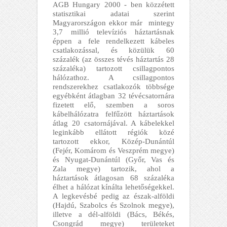
AGB Hungary 2000 - ben közzétett
statisztikai adatai szerint
Magyarországon ekkor már mintegy
3,7 millió televíziós háztartásnak
éppen a fele rendelkezett kábeles
csatlakozással, és közülük 60
százalék (az összes tévés háztartás 28
százaléka) tartozott csillagpontos
hálózathoz. A csillagpontos
rendszerekhez csatlakozók többsége
egyébként átlagban 32 tévécsatornára
fizetett elő, szemben a soros
kábelhálózatra felfűzött háztartások
átlag 20 csatornájával. A kábelekkel
leginkább ellátott régiók közé
tartozott ekkor, Közép-Dunántúl
(Fejér, Komárom és Veszprém megye)
és Nyugat-Dunántúl (Győr, Vas és
Zala megye) tartozik, ahol a
háztartások átlagosan 68 százaléka
élhet a hálózat kínálta lehetőségekkel.
A legkevésbé pedig az észak-alföldi
(Hajdú, Szabolcs és Szolnok megye),
illetve a dél-alföldi (Bács, Békés,
Csongrád megye) területeket