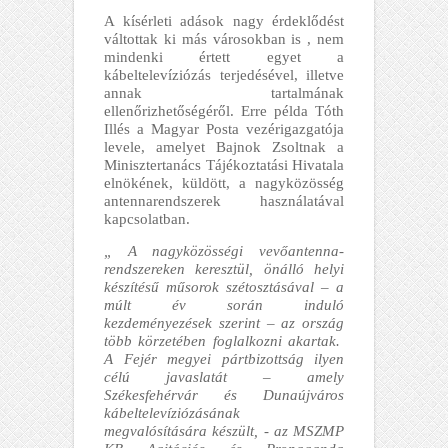
A kísérleti adások nagy érdeklődést
váltottak ki más városokban is , nem
mindenki értett egyet a
kábeltelevíziózás terjedésével, illetve
annak tartalmának
ellenőrizhetőségéről. Erre példa Tóth
Illés a Magyar Posta vezérigazgatója
levele, amelyet Bajnok Zsoltnak a
Minisztertanács Tájékoztatási Hivatala
elnökének, küldött, a nagyközösség
antennarendszerek használatával
kapcsolatban.
„ A nagyközösségi vevőantenna-
rendszereken keresztül, önálló helyi
készítésű műsorok szétosztásával – a
múlt év során induló
kezdeményezések szerint – az ország
több körzetében foglalkozni akartak.
A Fejér megyei pártbizottság ilyen
célú javaslatát – amely
Székesfehérvár és Dunaújváros
kábeltelevíziózásának
megvalósítására készült, - az MSZMP