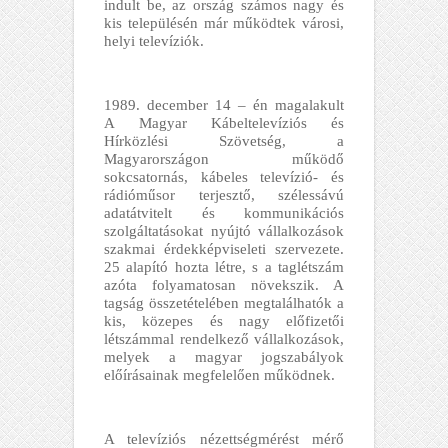
indult be, az ország számos nagy és
kis településén már működtek városi,
helyi televíziók.
1989. december 14 – én magalakult
A Magyar Kábeltelevíziós és
Hírközlési Szövetség,
a
Magyarországon működő
sokcsatornás, kábeles televízió- és
rádióműsor terjesztő, szélessávú
adatátvitelt és kommunikációs
szolgáltatásokat nyújtó vállalkozások
szakmai érdekképviseleti szervezete.
25 alapító hozta létre, s a taglétszám
azóta folyamatosan növekszik. A
tagság összetételében megtalálhatók a
kis, közepes és nagy előfizetői
létszámmal rendelkező vállalkozások,
melyek a magyar jogszabályok
előírásainak megfelelően működnek.
A televíziós nézettségmérést mérő