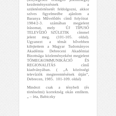
kezdeményezésnek a
születéstörténetét feldolgozni, akkor
szíves figyelmedbe ajánlom a
Baranya Művelődés című folyóirat
1984/2-3. számában megjelent
írásomat, mely ÚJ TÍPUSÓ
TELEVÍZIÓ SZÜLETIK címmel
jelent meg. (101-105. oldal).
Ugyanezt a témát bővebben
kifejtettem a Magyar Tudományos
Akadémia Debreceni Akadémiai
Bizottsága közleményeként megjelent
TÖMEGKOMMUNIKÁCIÓ ÉS
REGIONALITÁS című
kiadványában. ( „A közösségi
televíziók megteremtésének útján”,
Debrecen, 1985. 101-109. oldal)
Mindezt csak a ténybeli (és
történelmi) korrektség okán említem.
„ – írta, Babiczky