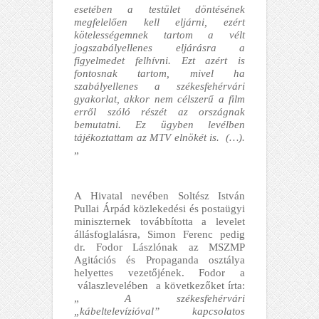
esetében a testület döntésének
megfelelően kell eljárni, ezért
kötelességemnek tartom a vélt
jogszabályellenes eljárásra a
figyelmedet felhívni. Ezt azért is
fontosnak tartom, mivel ha
szabályellenes a székesfehérvári
gyakorlat, akkor nem célszerű a film
erről szóló részét az országnak
bemutatni. Ez ügyben levélben
tájékoztattam az MTV elnökét is. (…).
„
A Hivatal nevében Soltész István
Pullai Árpád közlekedési és postaügyi
miniszternek továbbította a levelet
állásfoglalásra, Simon Ferenc pedig
dr. Fodor Lászlónak az MSZMP
Agitációs és Propaganda osztálya
helyettes vezetőjének. Fodor a
válaszlevelében a következőket írta:
„
A székesfehérvári
„kábeltelevízióval” kapcsolatos