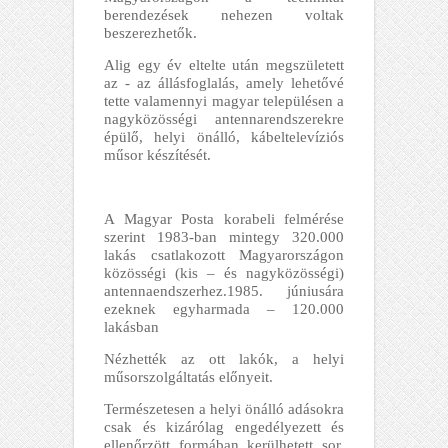
berendezések nehezen voltak
beszerezhetők.
Alig egy év eltelte után megszületett
az - az állásfoglalás, amely lehetővé
tette valamennyi magyar településen a
nagyközösségi antennarendszerekre
épülő, helyi önálló, kábeltelevíziós
műsor készítését.
A Magyar Posta korabeli felmérése
szerint 1983-ban mintegy 320.000
lakás csatlakozott Magyarországon
közösségi (kis – és nagyközösségi)
antennaendszerhez.1985. júniusára
ezeknek egyharmada – 120.000
lakásban
Nézhették az ott lakók, a helyi
műsorszolgáltatás előnyeit.
Természetesen a helyi önálló adásokra
csak és kizárólag engedélyezett és
ellenőrzött formában kerülhetett sor.