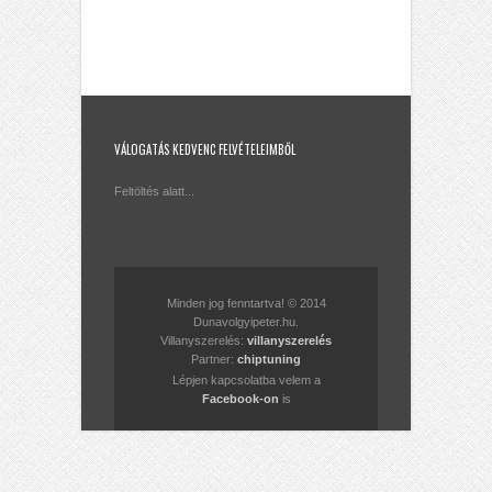
VÁLOGATÁS KEDVENC FELVÉTELEIMBŐL
Feltöltés alatt...
Minden jog fenntartva! © 2014
Dunavolgyipeter.hu.
Villanyszerelés:
villanyszerelés
Partner:
chiptuning
Lépjen kapcsolatba velem a
Facebook-on
is