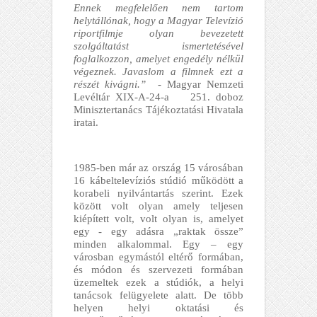
Ennek megfelelően nem tartom
helytállónak, hogy a Magyar Televízió
riportfilmje olyan bevezetett
szolgáltatást ismertetésével
foglalkozzon, amelyet engedély nélkül
végeznek. Javaslom a filmnek ezt a
részét kivágni.”
- Magyar Nemzeti
Levéltár XIX-A-24-a 251. doboz
Minisztertanács Tájékoztatási Hivatala
iratai.
1985-ben már az ország 15 városában
16 kábeltelevíziós stúdió működött a
korabeli nyilvántartás szerint. Ezek
között volt olyan amely teljesen
kiépített volt, volt olyan is, amelyet
egy - egy adásra „raktak össze”
minden alkalommal. Egy – egy
városban egymástól eltérő formában,
és módon és szervezeti formában
üzemeltek ezek a stúdiók, a helyi
tanácsok felügyelete alatt. De több
helyen helyi oktatási és