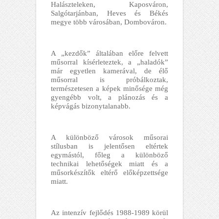
Halászteleken, Kaposváron,
Salgótarjánban, Heves és Békés
megye több városában, Dombováron.
A „kezdők” általában előre felvett
műsorral kísérleteztek, a „haladók”
már egyetlen kamerával, de élő
műsorral is próbálkoztak,
természetesen a képek minősége még
gyengébb volt, a plánozás és a
képvágás bizonytalanabb.
A különböző városok műsorai
stílusban is jelentősen eltértek
egymástól, főleg a különböző
technikai lehetőségek miatt és a
műsorkészítők eltérő előképzettsége
miatt.
Az intenzív fejlődés 1988-1989 körül