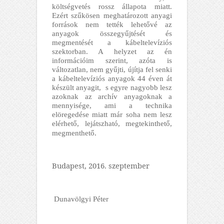
költségvetés rossz állapota miatt.
Ezért szűkösen meghatározott anyagi
források nem tették lehetővé az
anyagok összegyűjtését és
megmentését a kábeltelevíziós
szektorban. A helyzet az én
információim szerint, azóta is
változatlan, nem gyűjti, újítja fel senki
a kábeltelevíziós anyagok 44 éven át
készült anyagit, s egyre nagyobb lesz
azoknak az archív anyagoknak a
mennyisége, ami a technika
elöregedése miatt már soha nem lesz
elérhető, lejátszható, megtekinthető,
.
megmenthető
Budapest, 2016. szeptember
Dunavölgyi Péter