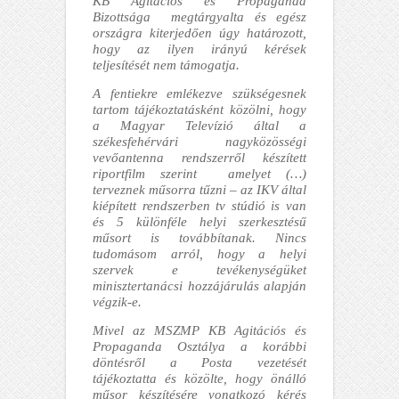
KB Agitációs és Propaganda
Bizottsága megtárgyalta és egész
országra kiterjedően úgy határozott,
hogy az ilyen irányú kérések
teljesítését nem támogatja.
A fentiekre emlékezve szükségesnek
tartom tájékoztatásként közölni, hogy
a Magyar Televízió által a
székesfehérvári nagyközösségi
vevőantenna rendszerről készített
riportfilm szerint amelyet (…)
terveznek műsorra tűzni – az IKV által
kiépített rendszerben tv stúdió is van
és 5 különféle helyi szerkesztésű
műsort is továbbítanak. Nincs
tudomásom arról, hogy a helyi
szervek e tevékenységüket
minisztertanácsi hozzájárulás alapján
végzik-e.
Mivel az MSZMP KB Agitációs és
Propaganda Osztálya a korábbi
döntésről a Posta vezetését
tájékoztatta és közölte, hogy önálló
műsor készítésére vonatkozó kérés