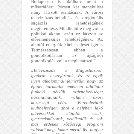
Budapesten is ökölharc ment a
műsoridőért. Pécsett két menekülési
irány látszott realitásnak. A városi
televíziózás beindítása és a regionális
sugárzás lehetőségének
megteremtése. Mindkettőre meg volt a
politikai akarat, ezért ez látszott az
előremenekülés lehetőségének. Az
alkotói energiák kiteljesedését ígérte.
Természetesen ebben a
gondolkodásban az újságírói
gondolkodás volt a meghatározó.”
„
Televíziózás a Magasházból:
gyakran összejártunk, és az egyik
ilyen alkalommal felmerült, hogy az
épület harmadik emeletén található
funkció nélküli szárítóhelységet
használhatnánk, valami okos,
közösségi célra. Berendeztünk
klubhelységet, ahol a helyben lakó
művészekkel előadói estek,
gyermekműsorok, vetélkedők és sok
más érdekes közösségi program
valósult meg. Ekkor merült fel, hogy a