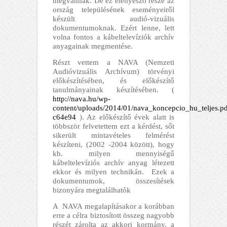
megvannak. De ez elenyésző része az
ország településének eseményeiről
készült audió-vizuális
dokumentumoknak. Ezért lenne, lett
volna fontos a kábeltelevíziók archív
anyagainak megmentése.
Részt vettem a NAVA (Nemzeti
Audióvizuális Archívum) törvényi
előkészítésében, és előkészítő
tanulmányainak készítésében. (
http://nava.hu/wp-
content/uploads/2014/01/nava_koncepcio_hu_teljes.p
c64e94
)
. Az előkészítő évek alatt is
többször felvetettem ezt a kérdést, sőt
sikerült mintavételes felmérést
készíteni, (2002 -2004 között), hogy
kb. milyen mennyiségű
kábeltelevíziós archív anyag létezett
ekkor és milyen technikán. Ezek a
dokumentumok, összesítések
bizonyára megtalálhatók
A NAVA megalapításakor a korábban
erre a célra biztosított összeg nagyobb
részét zárolta az akkori kormány, a