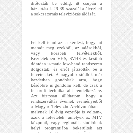
drótozták be eddig, itt csupán a
háztartások 29-39 százaléka élvezheti
a sokcsatornás televíziózás áldását.
Fel kell tenni azt a kérdést, hogy mi
maradt meg ezekből, az adásokból,
vagy korabeli felvételekből.
Kezdetekben VHS, SVHS és később
döntően u-matic low-band rendszeren
dolgoztak, és erről játszották be a
felvételeket. A nagyobb stúdiók már
kezdetben gondoltak arra, hogy
későbbre is gondolni kell, de csak a
felsorolt technika állt rendelkezésre.
Azt biztosan állíthatom, hogy a
rendszerváltás éveinek eseményeiből
a Magyar Televízió Archívumában –
melynek 10 évig vezetője is voltam-,
azok a felvételek, amelyek az MTV
központi, vagy regionális stúdióinak
helyi programjába bekerültek azt