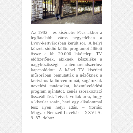
Az 1982 - es kísérletre Pécs akkor a
legfiatalabb város negyedében a
Lvov-kertvárosban került sor. A helyi
körzeti stúdió külön programot állított
össze a kb 20.000 lakótelepi TV
előfizetőnek, akiknek készüléke a
nagyközösségi antennarendszerhez
kapcsolódott. A kábel TV kísérleti
műsorában bemutatták a nézőknek a
kertváros kultúrcentrumát, sugároztak
nevelési tanácsokat, közművelődési
program ajánlatot, zenés szórakoztató
összeállítást. Tetvek voltak arra, hogy
a kísérlet során, havi egy alkalommal
lesz ilyen helyi adás. – (forrás:
Magyar Nemzeti Levéltár – XXVI-A-
9. 87. doboz.