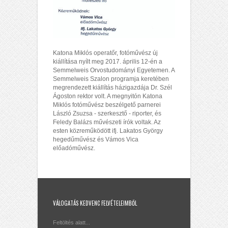
Katona Miklós operatőr, fotóművész új
kiállítása nyílt meg 2017. április 12-én a
Semmelweis Orvostudományi Egyetemen. A
Semmelweis Szalon programja keretében
megrendezett kiállítás házigazdája Dr. Szél
Ágoston rektor volt. A megnyitón Katona
Miklós fotóművész beszélgető parnerei
László Zsuzsa - szerkesztő - riporter, és
Feledy Balázs művészeti írók voltak. Az
esten közreműködött ifj. Lakatos György
hegedűművész és Vámos Vica
előadóművész.
VÁLOGATÁS KEDVENC FELVÉTELEIMBŐL
Feltöltés alatt...