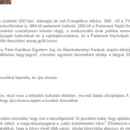
született 1937-ben, édesapja ott volt Evangélikus lelkész.
l969 - től a T
ntumfilmeket is. l984-től parlamenti tudósító, 1991-től a Parlamenti Napló S
tereként személyesen követte végig, a rendszerváltó évek politikai ese
 újságok tudósításait és a sajtótájékoztatókon, és a Parlament folyósólyán 
több dossziényi anyag gyűlt össze.
 Péter Katolikus Egyetem Jog- és Államtudományi Karának alapító dékánjátó
őállásban tárgy-jegyző, címzetes egyetemi docensként oktatja a tárgyat 2
sziékat leporolta, és újra olvasta.
a, részt vesz a település kulturális életében, ma már Dabas díszpolgára. A 
 hogy újra olvassa éppen a korabeli dossziékat.
tatón elmondta, hogy már a beszélgetésük 15 percében tudta, hogy ajánlato
k nélkül, a maga tényanyagával a „valós kortörténelem tükre”. Elhatározta 
ándékuk, hogy a könyv minél több városi, iskolai könyvtárba eljusson, és mi