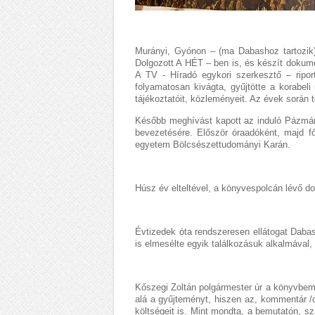
Murányi, Gyónon – (ma Dabashoz tartozik) 
Dolgozott A HÉT – ben is, és készít dokume
A TV - Híradó egykori szerkesztő – ripor
folyamatosan kivágta, gyűjtötte a korabeli
tájékoztatóit, közleményeit. Az évek során 
Később meghívást kapott az induló Pázmány
bevezetésére. Először óraadóként, majd f
egyetem Bölcsészettudományi Karán.
Húsz év elteltével, a könyvespolcán lévő dos
Évtizedek óta rendszeresen ellátogat Dabasr
is elmesélte egyik találkozásuk alkalmával,
Kőszegi Zoltán polgármester úr a könyvbemu
alá a gyűjteményt, hiszen az, kommentár /o
költségeit is. Mint mondta, a bemutatón, sz