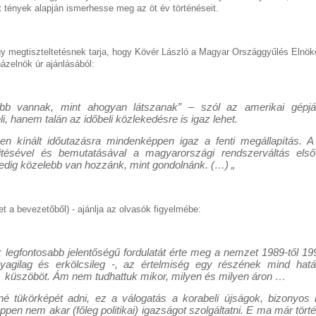
t tények alapján ismerhesse meg az öt év történéseit.
gy megtiszteltetésnek tarja, hogy Kövér László a Magyar Országgyűlés Elnöke 
házelnök úr ajánlásából:
bb vannak, mint ahogyan látszanak” – szól az amerikai gépjárm
, hanem talán az időbeli közlekedésre is igaz lehet.
ben kínált időutazásra mindenképpen igaz a fenti megállapítás. A
ésével és bemutatásával a magyarországi rendszerváltás első
 pedig közelebb van hozzánk, mint gondolnánk. (…) „
t a bevezetőből) - ajánlja az olvasók figyelmébe:
legfontosabb jelentőségű fordulatát érte meg a nemzet 1989-től 1994
agilag és erkölcsileg -, az értelmiség egy részének mind hatá
s küszöböt. Ám nem tudhattuk mikor, milyen és milyen áron …
 tükörképét adni, ez a válogatás a korabeli újságok, bizonyos ir
n nem akar (főleg politikai) igazságot szolgáltatni. E ma már tör