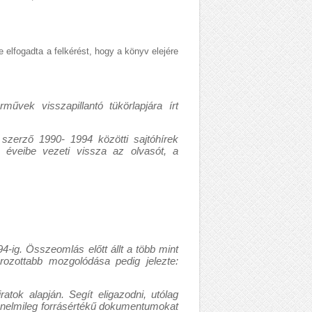
elfogadta a felkérést, hogy a könyv elejére
űvek visszapillantó tükörlapjára írt
 szerző 1990- 1994 közötti sajtóhírek
 éveibe vezeti vissza az olvasót, a
-ig. Összeomlás előtt állt a több mint
rozottabb mozgolódása pedig jelezte:
atok alapján. Segít eligazodni, utólag
ténelmileg forrásértékű dokumentumokat