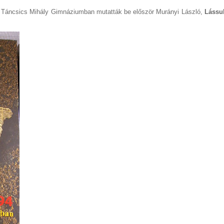
, Táncsics Mihály Gimnáziumban mutatták be először Murányi László,
Lássuk