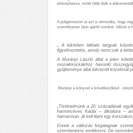
elolvashassa, minél több diák a dokumentál
A polgármester úr azt is elmondta, hogy na
személyesen írjon ajánló sorokat. Idézet a 
„
A tükörben látható tárgyak közele
figyelmeztetés, amely nemcsak a térbeli
A Murányi László által a jelen kötet
mozaikkockákhoz hasonló összegyűjt
gyűjteménye által tükrözött közelmúlt
Murányi a könyvet a következőkkel - (részle
„Történelmünk a 20. századának egyik 
harmincéves Kádár – diktatúra – any
hamarosan át kell lépni egy korszako
Ennek a változás forgatagnak szeretné
szembenézni, emlékezni. De semmiképpe