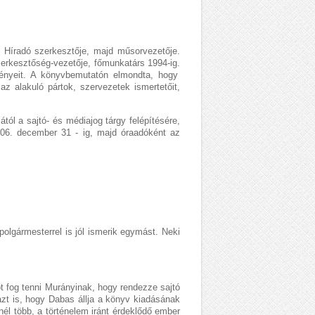
V Híradó szerkesztője, majd műsorvezetője.
zerkesztőség-vezetője, főmunkatárs 1994-ig.
ményeit. A könyvbemutatón elmondta, hogy
az alakuló pártok, szervezetek ismertetőit,
l a sajtó- és médiajog tárgy felépítésére,
006. december 31 - ig, majd óraadóként az
polgármesterrel is jól ismerik egymást. Neki
t fog tenni Murányinak, hogy rendezze sajtó
azt is, hogy Dabas állja a könyv kiadásának
nél több, a történelem iránt érdeklődő ember